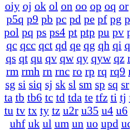
oiy
oj
ok
ol
on
oo
op
oq
or
p5q
p9
pb
pc
pd
pe
pf
pg
pol
pq
ps
ps4
pt
ptp
pu
pv
qc
qcc
qct
qd
qe
qg
qh
qi
q
qs
qt
qu
qv
qw
qy
qyw
qz
rm
rmh
rn
rnc
ro
rp
rq
rq9
sg
si
siq
sj
sk
sl
sm
sp
sq
sr
ta
tb
tb6
tc
td
tda
te
tfz
ti
tj
tu
tv
tx
ty
tz
u2r
u35
u4
u6
uhf
uk
ul
um
un
uo
upd
u