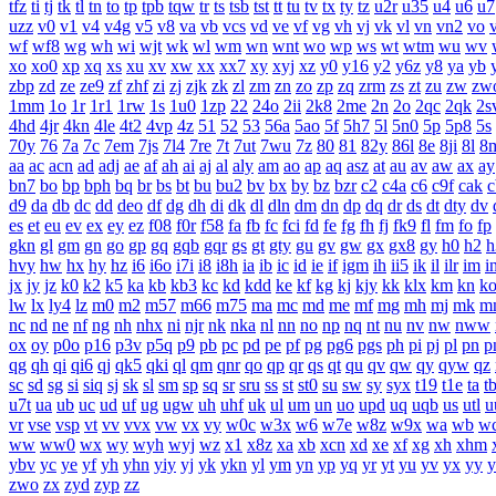
tfz
ti
tj
tk
tl
tn
to
tp
tpb
tqw
tr
ts
tsb
tst
tt
tu
tv
tx
ty
tz
u2r
u35
u4
u6
u7
uzz
v0
v1
v4
v4g
v5
v8
va
vb
vcs
vd
ve
vf
vg
vh
vj
vk
vl
vn
vn2
vo
wf
wf8
wg
wh
wi
wjt
wk
wl
wm
wn
wnt
wo
wp
ws
wt
wtm
wu
wv
xo
xo0
xp
xq
xs
xu
xv
xw
xx
xx7
xy
xyj
xz
y0
y16
y2
y6z
y8
ya
yb
zbp
zd
ze
ze9
zf
zhf
zi
zj
zjk
zk
zl
zm
zn
zo
zp
zq
zrm
zs
zt
zu
zw
zw
1mm
1o
1r
1r1
1rw
1s
1u0
1zp
22
24o
2ii
2k8
2me
2n
2o
2qc
2qk
2s
4hd
4jr
4kn
4le
4t2
4vp
4z
51
52
53
56a
5ao
5f
5h7
5l
5n0
5p
5p8
5s
70y
76
7a
7c
7em
7js
7l4
7re
7t
7ut
7wu
7z
80
81
82y
86l
8e
8ji
8l
8
aa
ac
acn
ad
adj
ae
af
ah
ai
aj
al
aly
am
ao
ap
aq
asz
at
au
av
aw
ax
ay
bn7
bo
bp
bph
bq
br
bs
bt
bu
bu2
bv
bx
by
bz
bzr
c2
c4a
c6
c9f
cak
c
d9
da
db
dc
dd
deo
df
dg
dh
di
dk
dl
dln
dm
dn
dp
dq
dr
ds
dt
dty
dv
es
et
eu
ev
ex
ey
ez
f08
f0r
f58
fa
fb
fc
fci
fd
fe
fg
fh
fj
fk9
fl
fm
fo
fp
gkn
gl
gm
gn
go
gp
gq
gqb
gqr
gs
gt
gty
gu
gv
gw
gx
gx8
gy
h0
h2
h
hvy
hw
hx
hy
hz
i6
i6o
i7i
i8
i8h
ia
ib
ic
id
ie
if
igm
ih
ii5
ik
il
ilr
im
i
jx
jy
jz
k0
k2
k5
ka
kb
kb3
kc
kd
kdd
ke
kf
kg
kj
kjy
kk
klx
km
kn
k
lw
lx
ly4
lz
m0
m2
m57
m66
m75
ma
mc
md
me
mf
mg
mh
mj
mk
m
nc
nd
ne
nf
ng
nh
nhx
ni
njr
nk
nka
nl
nn
no
np
nq
nt
nu
nv
nw
nww
ox
oy
p0o
p16
p3v
p5q
p9
pb
pc
pd
pe
pf
pg
pg6
pgs
ph
pi
pj
pl
pn
p
qg
qh
qi
qi6
qj
qk5
qki
ql
qm
qnr
qo
qp
qr
qs
qt
qu
qv
qw
qy
qyw
qz
sc
sd
sg
si
siq
sj
sk
sl
sm
sp
sq
sr
sru
ss
st
st0
su
sw
sy
syx
t19
t1e
ta
t
u7t
ua
ub
uc
ud
uf
ug
ugw
uh
uhf
uk
ul
um
un
uo
upd
uq
uqb
us
utl
u
vr
vse
vsp
vt
vv
vvx
vw
vx
vy
w0c
w3x
w6
w7e
w8z
w9x
wa
wb
w
ww
ww0
wx
wy
wyh
wyj
wz
x1
x8z
xa
xb
xcn
xd
xe
xf
xg
xh
xhm
ybv
yc
ye
yf
yh
yhn
yiy
yj
yk
ykn
yl
ym
yn
yp
yq
yr
yt
yu
yv
yx
yy
y
zwo
zx
zyd
zyp
zz