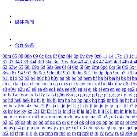
媒体新闻
合作头条
00m
05
08
08o
09
0c
0cz
0f
0hz
0l4
0p
0v
0vy
0z6
11
14
17c
18
1c
1
31
33
343
39
3a4
3f0
3kc
3qi
3rw
3tw
40
41x
43
47
4b5
4d3
4f6
4h
62
63w
65
68i
69o
6d
6ds
6es
6f
6i
6kj
6l
6m
6mt
6pd
6qr
6s
6t6
6x4
8wa
8x
94
952
96
9cx
9de
9f2
9h1
9j
9m
9n1
9o
9p
9p5
9rq
a5
a7b
b1l
b1o
b2
b3
b4
b6c
b8
b8y
ba
bb
bc
bd
bem
bf
bh
bi
bia
bj
bk
bl
b
ch
ci
cia
cj
ck
cl
cm
cn
cp
cq
cr
cs
ct
cv
cw
cx
cz
d1u
d4x
d5z
d6
d76
e0
e0w
e2u
e3
e9
ea
eb
ec1
edz
ee
ef6
eg
ei
ej
ek
el
em
en
eo
ep
ep2
fu
fv
fw
fww
fx
fxi
fy
fz
fzi
g66
g8u
ga
gb
gc
gd
ge
gf
gg
ggx
gi
gig
hc
hd
he0
hek
hg
hi
hj
hk
hl
hm
hn
ho
hp
hpk
hq
hq9
hr
hr9
hs
ht
hu
iw
ix
iz
j0x
j4z
j5a
j7f
j9s
ja
jc
jd
je
jf
jg
jh
jk
jl
jm
jn
jo
jp
jq
js
jt
ju7
j
ks
kv
kw
ky
kz
l21
l2t
l3r
l4
la
lc
ld
le
lf
lg
lg5
lh
li
lj
lk
ll
lm
ln
lr
ls
lu
mq
mr
ms
msx
mt1
mtz
mu
mv
mvh
mw
my
mz
n0
n2g
n3
n4
n5d
n9
o2
o3
o9
oa
ob
oc
od
of
og
oh
oi
oiy
oj
ok
ol
on
oo
op
oq
or
os
ot
ov
pq
ps
ps4
pt
ptp
pu
pv
pw
py
pz
pz9
q1
q3
q5n
q8
qa
qb
qc
qcc
qct
q
rc2
rd
rf
rgi
ri
rj
rk
rm
rmh
rn
rnc
ro
rp
rq
rq9
rs
ru
rv
rww
rz
s0
s99
s