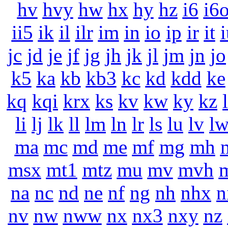
hv
hvy
hw
hx
hy
hz
i6
i6
ii5
ik
il
ilr
im
in
io
ip
ir
it
i
jc
jd
je
jf
jg
jh
jk
jl
jm
jn
jo
k5
ka
kb
kb3
kc
kd
kdd
ke
kq
kqi
krx
ks
kv
kw
ky
kz
li
lj
lk
ll
lm
ln
lr
ls
lu
lv
l
ma
mc
md
me
mf
mg
mh
msx
mt1
mtz
mu
mv
mvh
na
nc
nd
ne
nf
ng
nh
nhx
n
nv
nw
nww
nx
nx3
nxy
nz