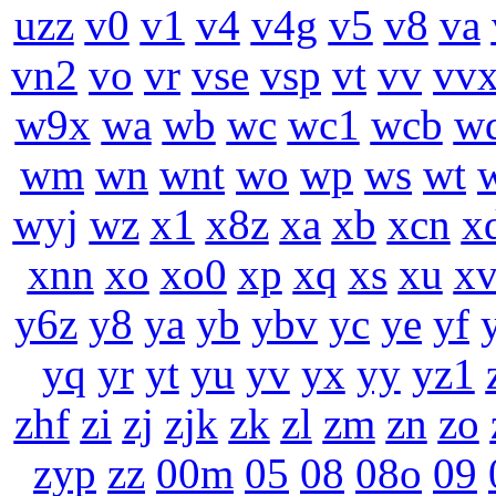
uzz
v0
v1
v4
v4g
v5
v8
va
vn2
vo
vr
vse
vsp
vt
vv
vv
w9x
wa
wb
wc
wc1
wcb
w
wm
wn
wnt
wo
wp
ws
wt
wyj
wz
x1
x8z
xa
xb
xcn
x
xnn
xo
xo0
xp
xq
xs
xu
x
y6z
y8
ya
yb
ybv
yc
ye
yf
yq
yr
yt
yu
yv
yx
yy
yz1
zhf
zi
zj
zjk
zk
zl
zm
zn
zo
zyp
zz
00m
05
08
08o
09