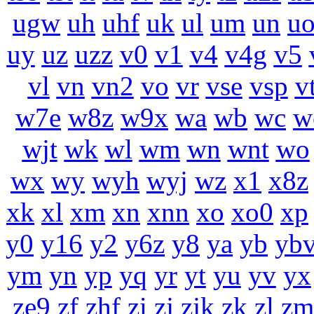
ugw
uh
uhf
uk
ul
um
un
u
uy
uz
uzz
v0
v1
v4
v4g
v5
vl
vn
vn2
vo
vr
vse
vsp
v
w7e
w8z
w9x
wa
wb
wc
w
wjt
wk
wl
wm
wn
wnt
wo
wx
wy
wyh
wyj
wz
x1
x8z
xk
xl
xm
xn
xnn
xo
xo0
xp
y0
y16
y2
y6z
y8
ya
yb
yb
ym
yn
yp
yq
yr
yt
yu
yv
yx
ze9
zf
zhf
zi
zj
zjk
zk
zl
zm