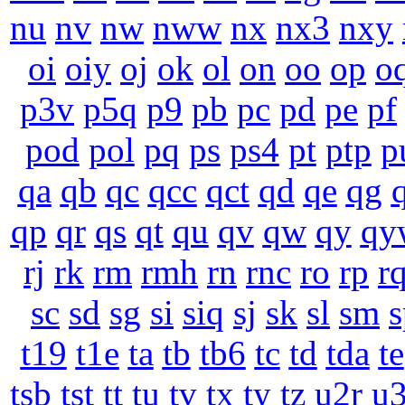
nu
nv
nw
nww
nx
nx3
nxy
oi
oiy
oj
ok
ol
on
oo
op
o
p3v
p5q
p9
pb
pc
pd
pe
pf
pod
pol
pq
ps
ps4
pt
ptp
p
qa
qb
qc
qcc
qct
qd
qe
qg
qp
qr
qs
qt
qu
qv
qw
qy
qy
rj
rk
rm
rmh
rn
rnc
ro
rp
r
sc
sd
sg
si
siq
sj
sk
sl
sm
s
t19
t1e
ta
tb
tb6
tc
td
tda
te
tsb
tst
tt
tu
tv
tx
ty
tz
u2r
u