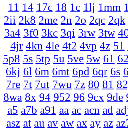
11
14
17c
18
1c
1lj
1mm
2ii
2k8
2me
2n
2o
2qc
2qk
3a4
3f0
3kc
3qi
3rw
3tw
4
4jr
4kn
4le
4t2
4vp
4z
51
5p8
5s
5tp
5u
5ve
5w
61
6
6kj
6l
6m
6mt
6pd
6qr
6s
6
7re
7t
7ut
7wu
7z
80
81
82
8wa
8x
94
952
96
9cx
9de
a5
a7b
a91
aa
ac
acn
ad
ad
asz
at
au
av
aw
ax
ay
az
az