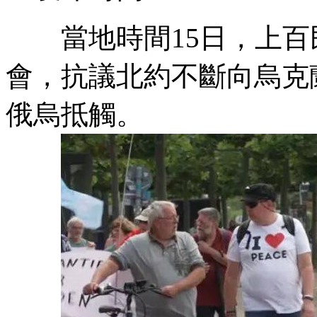
當地時間15日，上百
會，抗議北約不斷向烏克
俄烏抵觸。