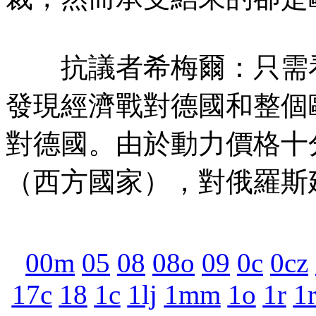
抗議者希梅爾：只需看
發現經濟戰對德國和整個
對德國。由於動力價格十
（西方國家），對俄羅斯
00m
05
08
08o
09
0c
0cz
17c
18
1c
1lj
1mm
1o
1r
1