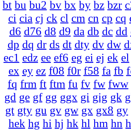
bt
bu
bu2
bv
bx
by
bz
bzr
c
ci
cia
cj
ck
cl
cm
cn
cp
cq
d6
d76
d8
d9
da
db
dc
dd
dp
dq
dr
ds
dt
dty
dv
dw
d
ec1
edz
ee
ef6
eg
ei
ej
ek
el
ex
ey
ez
f08
f0r
f58
fa
fb
f
fq
frm
ft
ftm
fu
fv
fw
fww
gd
ge
gf
gg
ggx
gi
gig
gk
g
gt
gty
gu
gv
gw
gx
gx8
gy
hek
hg
hi
hj
hk
hl
hm
hn