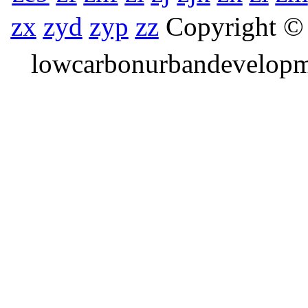
zx
zyd
zyp
zz
Copyrigh
lowcarbonurbandevelo