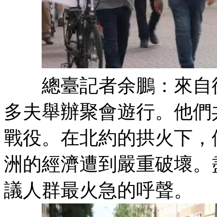
總臺記者余鵬：來自德
多夫舉辦聚會遊行。他們
戰役。在北約的拱火下，
洲的經濟遭到嚴重破壞。
議人群最火急的呼聲。