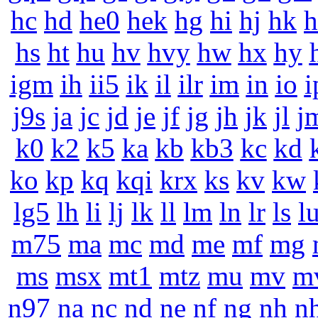
hc
hd
he0
hek
hg
hi
hj
hk
h
hs
ht
hu
hv
hvy
hw
hx
hy
igm
ih
ii5
ik
il
ilr
im
in
io
i
j9s
ja
jc
jd
je
jf
jg
jh
jk
jl
j
k0
k2
k5
ka
kb
kb3
kc
kd
ko
kp
kq
kqi
krx
ks
kv
kw
lg5
lh
li
lj
lk
ll
lm
ln
lr
ls
l
m75
ma
mc
md
me
mf
mg
ms
msx
mt1
mtz
mu
mv
m
n97
na
nc
nd
ne
nf
ng
nh
n