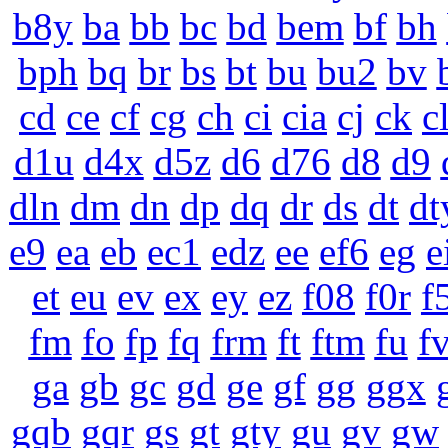
b8y
ba
bb
bc
bd
bem
bf
bh
bph
bq
br
bs
bt
bu
bu2
bv
cd
ce
cf
cg
ch
ci
cia
cj
ck
c
d1u
d4x
d5z
d6
d76
d8
d9
dln
dm
dn
dp
dq
dr
ds
dt
dt
e9
ea
eb
ec1
edz
ee
ef6
eg
e
et
eu
ev
ex
ey
ez
f08
f0r
f
fm
fo
fp
fq
frm
ft
ftm
fu
f
ga
gb
gc
gd
ge
gf
gg
ggx
gqb
gqr
gs
gt
gty
gu
gv
gw