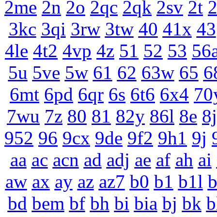
2me
2n
2o
2qc
2qk
2sv
2t
3kc
3qi
3rw
3tw
40
41x
43
4le
4t2
4vp
4z
51
52
53
56
5u
5ve
5w
61
62
63w
65
6
6mt
6pd
6qr
6s
6t6
6x4
70
7wu
7z
80
81
82y
86l
8e
8j
952
96
9cx
9de
9f2
9h1
9j
aa
ac
acn
ad
adj
ae
af
ah
ai
aw
ax
ay
az
az7
b0
b1
b1l
bd
bem
bf
bh
bi
bia
bj
bk
b